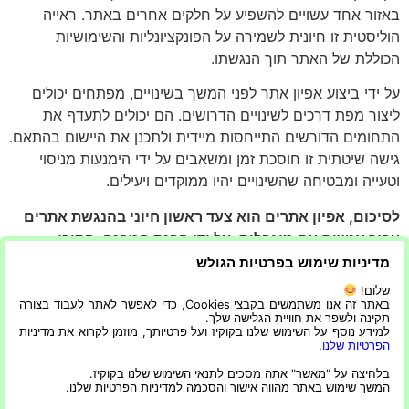
באזור אחד עשויים להשפיע על חלקים אחרים באתר. ראייה
הוליסטית זו חיונית לשמירה על הפונקציונליות והשימושיות
הכוללת של האתר תוך הנגשתו.
על ידי ביצוע אפיון אתר לפני המשך בשינויים, מפתחים יכולים
ליצור מפת דרכים לשינויים הדרושים. הם יכולים לתעדף את
התחומים הדורשים התייחסות מיידית ולתכנן את היישום בהתאם.
גישה שיטתית זו חוסכת זמן ומשאבים על ידי הימנעות מניסוי
וטעייה ומבטיחה שהשינויים יהיו ממוקדים ויעילים.
לסיכום, אפיון אתרים הוא צעד ראשון חיוני בהנגשת אתרים
עבור אנשים עם מוגבלות. על ידי הבנת המבנה, התוכן
והאינטראקציה עם המשתמש, מפתחים יכולים ליצור סביבה
מדיניות שימוש בפרטיות הגולש
דיגיטלית מכילה יותר. זה לא רק משפר את החוויה עבור
שלום!
משתמשים עם מוגבלויות אלא גם משפר את הידידותיות
באתר זה אנו משתמשים בקבצי Cookies, כדי לאפשר לאתר לעבוד בצורה
תקינה ולשפר את חוויית הגלישה שלך.
והפונקציונליות הכללית של האתר, מה שהופך אותו למצליח
למידע נוסף על השימוש שלנו בקוקיז ועל פרטיותך, מוזמן לקרוא את מדיניות
יותר בטווח הארוך.
הפרטיות שלנו
.
בלחיצה על "מאשר" אתה מסכים לתנאי השימוש שלנו בקוקיז.
המשך שימוש באתר מהווה אישור והסכמה למדיניות הפרטיות שלנו.
מגזין קריאייטיב וכל מה שמעניין בקדמה