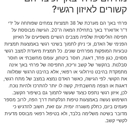
קשורים לאיזון רגשי?
פרחי באך הם מערכת של 38 תמציות צמחים שפותחה על ידי
ד”ר אדוארד באך בתחילת המאה ה־20. הגישה מבוססת על
תפיסה הוליסטית שלפיה מצבים רגשיים משפיעים על האיזון
הפנימי של האדם, וכי ניתן לתמוך בשינוי רגשי באמצעות תמציות
טבעיות המופקות מפרחים שונים. כל תמצית מיועדת למצב רגשי
מסוים, כגון פחד, דאגה, חוסר ביטחון, עומס מחשבתי או חוסר
סבלנות. בהקשר של קשב וריכוז, התפיסה של פרחי באך אינה
מתמקדת בהיבט נוירולוגי או רפואי, אלא בהיבט הרגשי שמלווה
את הקושי. לפי הגישה, כאשר האדם נמצא במצב של מתח רגשי,
דאגות או הצפה מחשבתית, קשה לו יותר להתרכז ולהיות נוכח.
לכן, איזון רגשי נתפס כצעד שעשוי לתמוך גם בשיפור הקשב.
השימוש נעשה באמצעות טיפות הנלקחות דרך הפה, לרוב מספר
פעמים ביום, כחלק משגרה יומית. עם זאת, חשוב להדגיש כי
מדובר בשיטה משלימה בלבד, ולא בטיפול רפואי מבוסס מדעית
לקשיי קשב.