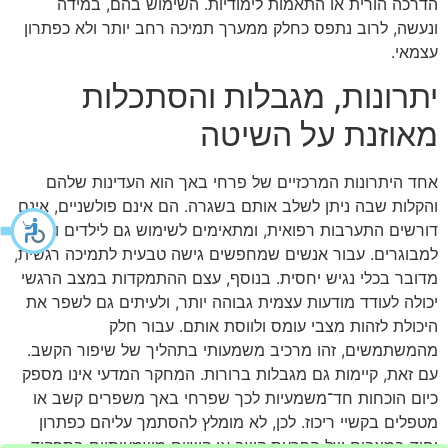
הדרכה הורית או התאמות לימודיות. השימוש בהם, במידה
ונעשה, לרוב נתפס כחלק ממערך תמיכה רחב יותר ולא כפתרון
עצמאי.
יתרונות, מגבלות והסתכלות
מאוזנת על השיטה
אחד היתרונות המרכזיים של פרחי באך הוא העדינות שלהם
והקלות שבה ניתן לשלב אותם בשגרה. הם אינם פולשניים, אינם
דורשים התערבות רפואית, ומתאימים לשימוש גם לילדים וגם
למבוגרים. עבור אנשים שמחפשים גישה טבעית לתמיכה רגשית,
מדובר בכלי נגיש יחסית. בנוסף, עצם ההתמקדות במצב הרגשי
יכולה לעודד מודעות עצמית גבוהה יותר, ולעיתים גם לשפר את
היכולת לזהות מצבי עומס ולווסת אותם. עבור חלק
מהמשתמשים, זהו מרכיב משמעותי בתהליך של שיפור הקשב.
עם זאת, קיימות גם מגבלות ברורות. המחקר המדעי אינו מספק
כיום הוכחות חד־משמעיות לכך שפרחי באך משפרים קשב או
מטפלים בקשיי ריכוז. לכן, לא מומלץ להסתמך עליהם כפתרון
יחיד במצבים של הפרעת קשב או קשיים משמעותיים בתפקוד.