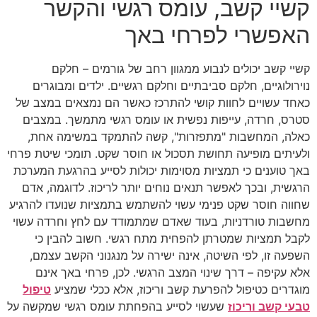
קשיי קשב, עומס רגשי והקשר
האפשרי לפרחי באך
קשיי קשב יכולים לנבוע ממגוון רחב של גורמים – חלקם
נוירולוגיים, חלקם סביבתיים וחלקם רגשיים. ילדים ומבוגרים
כאחד עשויים לחוות קושי להתרכז כאשר הם נמצאים במצב של
סטרס, חרדה, עייפות נפשית או עומס רגשי מתמשך. במצבים
כאלה, המחשבות "מתפזרות", קשה להתמקד במשימה אחת,
ולעיתים מופיעה תחושת תסכול או חוסר שקט. תומכי שיטת פרחי
באך טוענים כי תמציות מסוימות יכולות לסייע בהרגעת המערכת
הרגשית, ובכך לאפשר תנאים נוחים יותר לריכוז. לדוגמה, אדם
שחווה חוסר שקט פנימי עשוי להשתמש בתמציות שנועדו להרגיע
מחשבות טורדניות, בעוד שאדם שמתמודד עם לחץ וחרדה עשוי
לקבל תמציות שמטרתן להפחית מתח רגשי. חשוב להבין כי
השפעה זו, לפי השיטה, אינה ישירה על מנגנוני הקשב עצמם,
אלא עקיפה – דרך שינוי המצב הרגשי. לכן, פרחי באך אינם
מוגדרים כטיפול להפרעת קשב וריכוז, אלא ככלי שמציע
טיפול
טבעי קשב וריכוז
שעשוי לסייע בהפחתת עומס רגשי שמקשה על