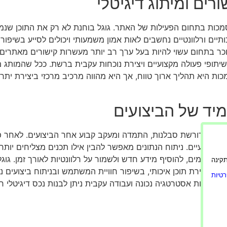
ים ומיתוג דיגיטלי
סמכות בתחום הפעילות של האתר. גוגל בוחנת לא רק את התוכן שנ
תיים ורלוונטיים נחשבים לאות אמון משמעותי ויכולים לסייע בשיפו
כר בתחום עשוי להיות בעל ערך רב יותר מעשרות קישורים מאתרים ל
תופי פעולה מקצועיים ויצירת נוכחות עקבית ברשת. ככל שהמותג מוכ
מכות היא תהליך ארוך טווח, אך היא מהווה מרכיב מרכזי ביצירת ית
יד של הביצועים
 מקצועיים. ניתוח הנתונים מאפשר להבין אילו תכנים מצליחים יותר,
נים קיימים, להוסיף מידע חדש ולשמור על רלוונטיות לאורך זמן. ג
ורה תקינה
 ביצירת תוכן איכותי, בשיפור חוויית המשתמש ובניתוח ביצועים 
טיות
מצעות אסטרטגיה נכונה ועבודה עקבית ניתן לבנות נכס דיגיטלי ח