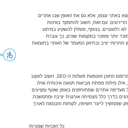
מצא באתר עצמו, אלא גם את האופן שבו אתרים
ר הדירוגים. עם זאת, חשוב להתמקד באיכות
א רלוונטיים. בנוסף, מומלץ להשקיע במיתוג
ר יותר ומוזכר במקומות שונים, כך גוברת
רון תחרותי יציב ובחיזוק המעמד של האתר בתוצאות
קידום אורגני אינו תהליך חד-פעמי אלא פעילות מתמשכת שדורשת סבלנות, התמדה ומעקב קבוע אחר הביצועים. לאחר פרסום התוכן והטמעת פעולות ה-SEO, חשוב לעקוב
 אילו מילות מפתח מביאות תנועה איכותית ואילו
וגל מעדיפה אתרים שמתוחזקים באופן שוטף ומציעים
נהנים בדרך כלל מצמיחה אורגנית יציבה ומתמשכת.
זק שממשיך לייצר חשיפה, לקוחות והכנסות לאורך
כל הזכויות שמורות