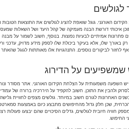
 לגולשים
קידום האורגני. גוגל שואפת להציג לגולשים את התוצאות הטובות ו
תוכן איכותי דורשת הבנה מעמיקה של קהל היעד ושל השאלות שמעסי
 פתרונות אמיתיים לבעיות נפוצות. בנוסף, חשוב לשמור על מבנה 
רק באורך שלו, אלא בעיקר ביכולת שלו לספק מידע מדויק, עדכני ור
ואף לחזור לביקורים נוספים. התנהגויות אלו מאותתות לגוגל שהאת
שמשפיעים על הדירוג
ש השפעה משמעותית על הצלחת הקידום האורגני. אתר מסודר ונוח 
וק ולהבין את התוכן. חשוב להקפיד על היררכיה ברורה של עמודים, ש
נים האחרונות לגורם חשוב במיוחד. גולשים מצפים לחוויית גלישה מ
הכרחית, שכן חלק גדול מהחיפושים מתבצע כיום באמצעות סמארטפוני
ק חוויה חיובית לגולשים, גדלים הסיכויים שהם יבצעו פעולות רצו
י החיפוש.