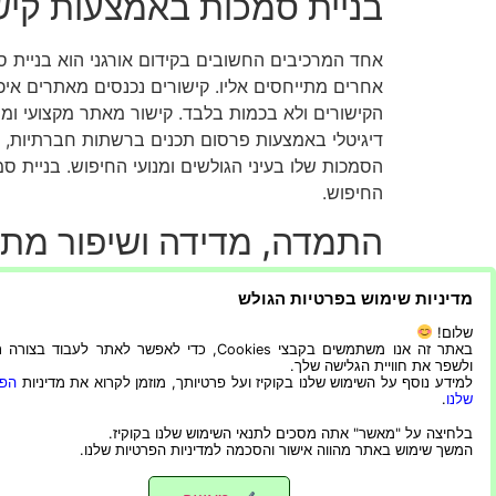
בניית סמכות באמצעות קישור
אחד המרכיבים החשובים בקידום אורגני הוא בניית 
אחרים מתייחסים אליו. קישורים נכנסים מאתרים איכו
הקישורים ולא בכמות בלבד. קישור מאתר מקצועי ומו
דיגיטלי באמצעות פרסום תכנים ברשתות חברתיות, שי
הסמכות שלו בעיני הגולשים ומנועי החיפוש. בניית ס
החיפוש.
התמדה, מדידה ושיפור מתמ
מדיניות שימוש בפרטיות הגולש
אחר נתוני התנועה, הדירוגים וההמרות באמצעות כלים
שלום!
אזורים באתר דורשים שיפור. בנוסף, מומלץ לעדכן תכ
באתר זה אנו משתמשים בקבצי Cookies, כדי לאפשר לאתר לעבוד בצ
ולשפר את חוויית הגלישה שלך.
מידע עדכני למשתמשים. עסקים שמשקיעים באופן עקבי
למידע נוסף על השימוש שלנו בקוקיז ועל פרטיותך, מוזמן לקרוא את מדיניות
הפר
הקמת אימפריית תוכן אינה מתרחשת ביום אחד, אך בא
שלנו
.
שנים.
בלחיצה על "מאשר" אתה מסכים לתנאי השימוש שלנו בקוקיז.
המשך שימוש באתר מהווה אישור והסכמה למדיניות הפרטיות שלנו.
מגזין קריאייטיב וכל מה שמעניין בקדמה